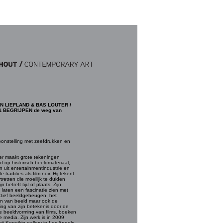
N LIEFLAND & BAS LOUTER /
& BEGRIJPEN de weg van
onstelling met zeefdrukken en
er maakt grote tekeningen
 op historisch beeldmateriaal,
 uit entertainmentindustrie en
 tradities als film noir. Hij tekent
tretten die moeilijk te duiden
ijn betreft tijd of plaats. Zijn
n laten een fascinatie zien met
ctief beeldgeheugen, het
n van beeld maar ook de
ing van zijn betekenis door de
ve beeldvorming van films, boeken
 media. Zijn werk is in 2009
ij Kopeikin gallery in Los Angels