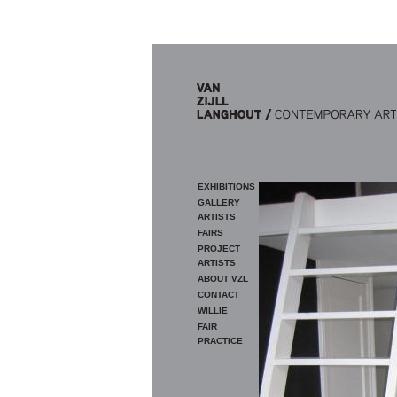
Skip to main content
EXHIBITIONS
GALLERY
ARTISTS
FAIRS
PROJECT
ARTISTS
ABOUT VZL
CONTACT
WILLIE
FAIR
PRACTICE