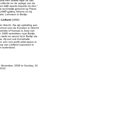
druk een unieke tape uit Van
 collectie en de oplage van de
en blijft steeds beperkt tot één.”
 is recentelijk getoond op Frieze
ij AMP-gallery, Athene en bij
ebr. Lehmann in Berlijn.
 Liefland
(1966)
n Utrecht. Na zijn opleiding aan
chool voor de Kunsten in Utrecht
versity of Kansas is Joep van
in 1996 vertrokken naar Berlijn.
 werkt en woont hij in Berlijn als
r. Hij runt ook Kunsthalle
r, een non profit artist-space in
Joep van Liefland exposeert in
n buitenland.
20 November, 2009
to
Sunday, 24
 2010