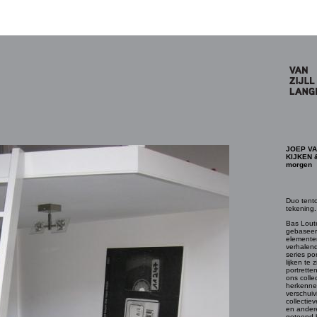
JOEP VA
KIJKEN 
morgen
Duo tento
tekening.
Bas Lout
gebaseerd
elementen
verhalende
series por
lijken te z
portrette
ons colle
herkenne
verschuiv
collectie
en andere
getoond b