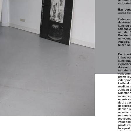
en bij Am
Bas Lout
www.basl
Geboren i
de Amste
kunsten 
Utrecht v
aan de R
Kunsten 
en woont 
Angeles. 
buitenlan
De videot
in het we
kunstenaa
expositie
discount-
toonde hij
varieerend
promotiev
videoprod
Liefland 
medium aa
Jurriaan 
Kunstbeel
monument
enkele vi
deel daar
gebruiks
doeken s
reflectie
eerdere in
provocer
verbeeldi
plaats van
beetpakk