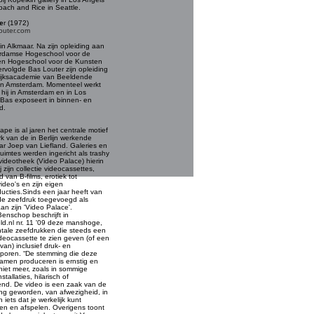
bach and Rice in Seattle.
e
r (1972)
outer.com
n Alkmaar. Na zijn opleiding aan
rdamse Hogeschool voor de
en Hogeschool voor de Kunsten
ervolgde Bas Louter zijn opleiding
ijksacademie van Beeldende
in Amsterdam. Momenteel werkt
hij in Amsterdam en in Los
Bas exposeert in binnen- en
d.
ape is al jaren het centrale motief
rk van de in Berlijn werkende
r Joep van Liefland. Galeries en
ruimtes werden ingericht als trashy
videotheek (Video Palace) hierin
 zijn collectie videocassettes,
 van B-films, erotiek tot
ideo's en zijn eigen
ucties.Sinds een jaar heeft van
de zeefdruk toegevoegd als
n zijn 'Video Palace'.
Benschop beschrijft in
d.nl nr. 11 '09 deze manshoge,
ale zeefdrukken die steeds een
deocassette te zien geven (of een
van) inclusief druk- en
sporen. “De stemming die deze
amen produceren is ernstig en
f niet meer, zoals in sommige
stallaties, hilarisch of
end. De video is een zaak van de
ng geworden, van afwezigheid, in
 iets dat je werkelijk kunt
en en afspelen. Overigens toont