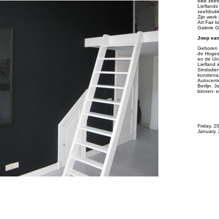
elke zeef
Lieflands
zeefdrukk
Zijn werk
Art Fair b
Galerie G
Joep van
Geboren i
de Hoges
en de Uni
Liefland 
Sindsdien
kunstenaa
Autocente
Berlijn. 
binnen- e
Friday, 
January,