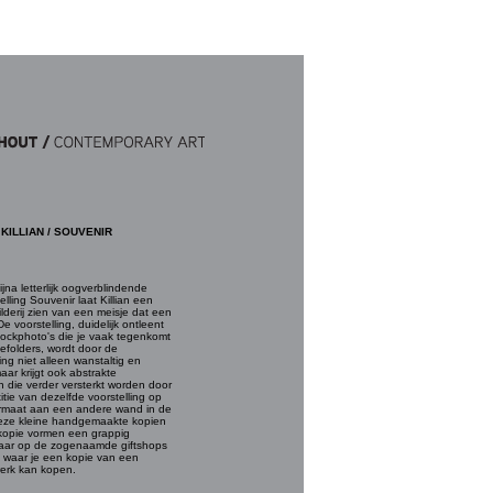
KILLIAN / SOUVENIR
ijna letterlijk oogverblindende
elling Souvenir laat Killian een
ilderij zien van een meisje dat een
 De voorstelling, duidelijk ontleent
ockphoto's die je vaak tegenkomt
iefolders, wordt door de
ting niet alleen wanstaltig en
aar krijgt ook abstrakte
en die verder versterkt worden door
itie van dezelfde voorstelling op
ormaat aan een andere wand in de
Deze kleine handgemaakte kopien
kopie vormen een grappig
ar op de zogenaamde giftshops
 waar je een kopie van een
erk kan kopen.