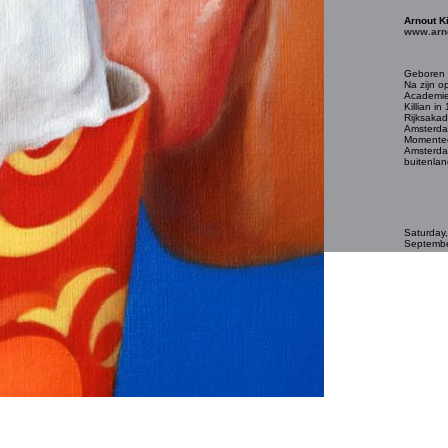
Arnout Ki
www.arno
Geboren 
Na zijn o
Academie
Killian i
Rijksaka
Amsterda
Momenteel
Amsterda
buitenlan
Saturday
Septembe